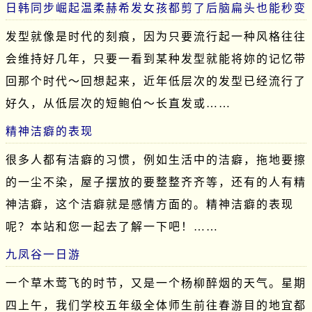
日韩同步崛起温柔赫希发女孩都剪了后脑扁头也能秒变
发型就像是时代的刻痕，因为只要流行起一种风格往往
会维持好几年，只要一看到某种发型就能将妳的记忆带
回那个时代～回想起来，近年低层次的发型已经流行了
好久，从低层次的短鲍伯～长直发或……
精神洁癖的表现
很多人都有洁癖的习惯，例如生活中的洁癖，拖地要擦
的一尘不染，屋子摆放的要整整齐齐等，还有的人有精
神洁癖，这个洁癖就是感情方面的。精神洁癖的表现
呢？本站和您一起去了解一下吧！……
九凤谷一日游
一个草木莺飞的时节，又是一个杨柳醉烟的天气。星期
四上午，我们学校五年级全体师生前往春游目的地宜都