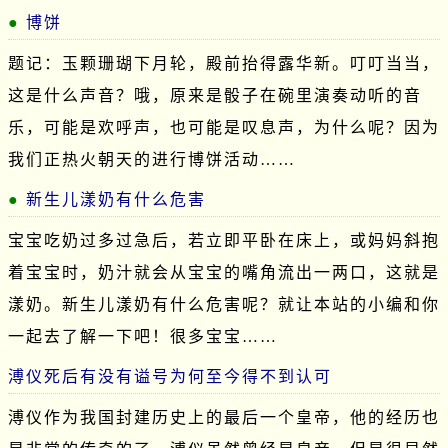
博饼
题记：玉颗珊瑚下月轮，殿前抬得露华新。叮叮当当，
这是什么声音？哦，原来是骰子在碗里演奏动听的音
乐，可能是欢呼声，也可能是叹息声，为什么呢？因为
我们正热火朝天的进行博饼活动……
新生儿漾奶有什么危害
宝宝吃奶过多过急后，若立即平卧在床上，或妈妈斜抱
着宝宝时，奶汁就会从宝宝的嘴角流出一两口，这就是
漾奶。新生儿漾奶有什么危害呢？就让本站的小编和你
一起去了解一下吧！很多宝宝……
溥仪死后有没有谥号为何至今得不到认可
溥仪作为我国封建历史上的最后一个皇帝，他的经历也