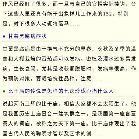
作风已经好了很多，而一旦与自己的官帽实际挂钩，台
下这些人里还真有能干出象样儿工作来的152，特别
是，时下很多人动辄将落马……
甘薯黑腐病症状
甘薯黑腐病是由于换气不充分的早春、晚秋及冬季的温
室和大棚栽培的番茄都可以发病。密植及灌水过多易发
病，生长衰竭，尤其是收获期脱肥时，发病率很高。作
为预防对策，要栽培抗性品种，注意……
比干庙的传说是怎样的七窍玲珑心指什么人
说起河南卫辉的比干庙，相信大家都不会太陌生了。他
是我国历史上庙墓合一建筑群之一，是我国第一座含墓
祭人的祠庙，被称之为天下第一庙。比干庙体现出了我
国古代人民的聪明才智以及艺术的创……